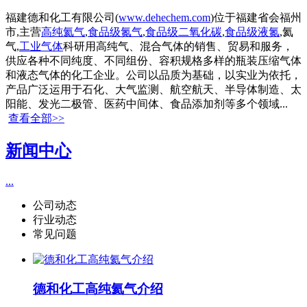
福建德和化工有限公司(
www.dehechem.com
)位于福建省会福州
市,主营
高纯氦气
,
食品级氮气
,
食品级二氧化碳
,
食品级液氮
,氦
气,
工业气体
科研用高纯气、混合气体的销售、贸易和服务，
供应各种不同纯度、不同组份、容积规格多样的瓶装压缩气体
和液态气体的化工企业。公司以品质为基础，以实业为依托，
产品广泛运用于石化、大气监测、航空航天、半导体制造、太
阳能、发光二极管、医药中间体、食品添加剂等多个领域...
查看全部>>
新闻中心
...
公司动态
行业动态
常见问题
德和化工高纯氦气介绍