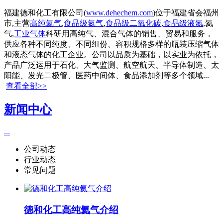
福建德和化工有限公司(
www.dehechem.com
)位于福建省会福州
市,主营
高纯氦气
,
食品级氮气
,
食品级二氧化碳
,
食品级液氮
,氦
气,
工业气体
科研用高纯气、混合气体的销售、贸易和服务，
供应各种不同纯度、不同组份、容积规格多样的瓶装压缩气体
和液态气体的化工企业。公司以品质为基础，以实业为依托，
产品广泛运用于石化、大气监测、航空航天、半导体制造、太
阳能、发光二极管、医药中间体、食品添加剂等多个领域...
查看全部>>
新闻中心
...
公司动态
行业动态
常见问题
德和化工高纯氦气介绍