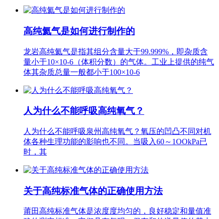
高纯氦气是如何进行制作的
龙岩高纯氦气是指其组分含量大于99.999%，即杂质含
量小于10×10-6（体积分数）的气体。工业上提供的纯气
体其杂质总量一般都小于100×10-6
人为什么不能呼吸高纯氧气？
人为什么不能呼吸泉州高纯氧气？氧压的凹凸不同对机
体各种生理功能的影响也不同。当吸入60～1OOkPa已
时，其
关于高纯标准气体的正确使用方法
莆田高纯标准气体是浓度度均匀的，良好稳定和量值准