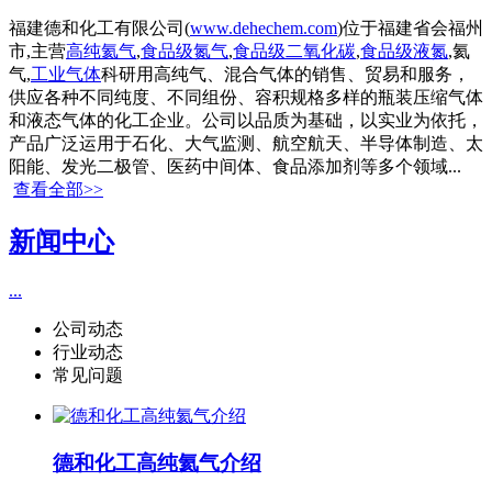
福建德和化工有限公司(
www.dehechem.com
)位于福建省会福州
市,主营
高纯氦气
,
食品级氮气
,
食品级二氧化碳
,
食品级液氮
,氦
气,
工业气体
科研用高纯气、混合气体的销售、贸易和服务，
供应各种不同纯度、不同组份、容积规格多样的瓶装压缩气体
和液态气体的化工企业。公司以品质为基础，以实业为依托，
产品广泛运用于石化、大气监测、航空航天、半导体制造、太
阳能、发光二极管、医药中间体、食品添加剂等多个领域...
查看全部>>
新闻中心
...
公司动态
行业动态
常见问题
德和化工高纯氦气介绍