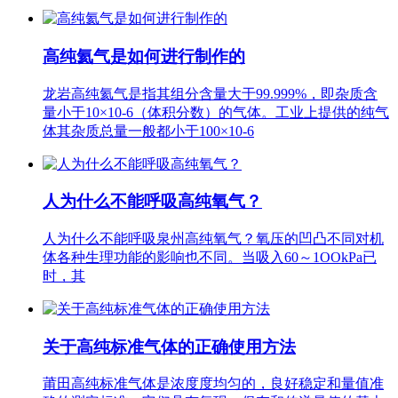
高纯氦气是如何进行制作的
龙岩高纯氦气是指其组分含量大于99.999%，即杂质含
量小于10×10-6（体积分数）的气体。工业上提供的纯气
体其杂质总量一般都小于100×10-6
人为什么不能呼吸高纯氧气？
人为什么不能呼吸泉州高纯氧气？氧压的凹凸不同对机
体各种生理功能的影响也不同。当吸入60～1OOkPa已
时，其
关于高纯标准气体的正确使用方法
莆田高纯标准气体是浓度度均匀的，良好稳定和量值准