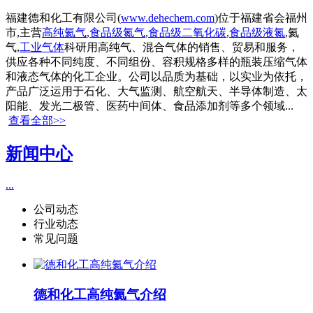
福建德和化工有限公司(
www.dehechem.com
)位于福建省会福州
市,主营
高纯氦气
,
食品级氮气
,
食品级二氧化碳
,
食品级液氮
,氦
气,
工业气体
科研用高纯气、混合气体的销售、贸易和服务，
供应各种不同纯度、不同组份、容积规格多样的瓶装压缩气体
和液态气体的化工企业。公司以品质为基础，以实业为依托，
产品广泛运用于石化、大气监测、航空航天、半导体制造、太
阳能、发光二极管、医药中间体、食品添加剂等多个领域...
查看全部>>
新闻中心
...
公司动态
行业动态
常见问题
德和化工高纯氦气介绍