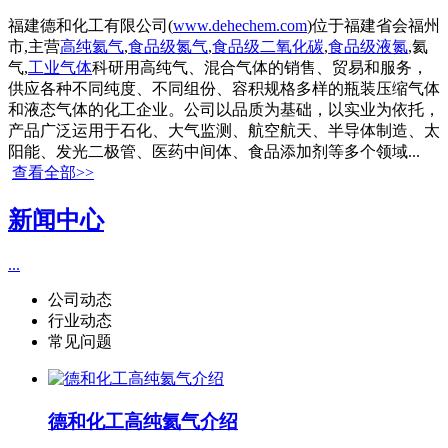
福建德和化工有限公司(
www.dehechem.com
)位于福建省会福州
市,主营
高纯氦气
,
食品级氮气
,
食品级二氧化碳
,
食品级液氮
,氦
气,
工业气体
科研用高纯气、混合气体的销售、贸易和服务，
供应各种不同纯度、不同组份、容积规格多样的瓶装压缩气体
和液态气体的化工企业。公司以品质为基础，以实业为依托，
产品广泛运用于石化、大气监测、航空航天、半导体制造、太
阳能、发光二极管、医药中间体、食品添加剂等多个领域...
查看全部>>
新闻中心
...
公司动态
行业动态
常见问题
德和化工高纯氦气介绍