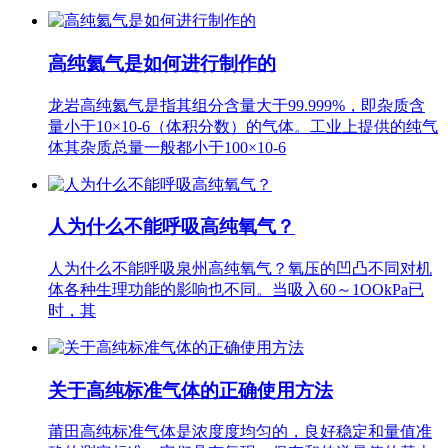
高纯氦气是如何进行制作的
龙岩高纯氦气是指其组分含量大于99.999%，即杂质含
量小于10×10-6（体积分数）的气体。工业上提供的纯气
体其杂质总量一般都小于100×10-6
人为什么不能呼吸高纯氧气？
人为什么不能呼吸泉州高纯氧气？氧压的凹凸不同对机
体各种生理功能的影响也不同。当吸入60～1OOkPa已
时，其
关于高纯标准气体的正确使用方法
莆田高纯标准气体是浓度度均匀的，良好稳定和量值准