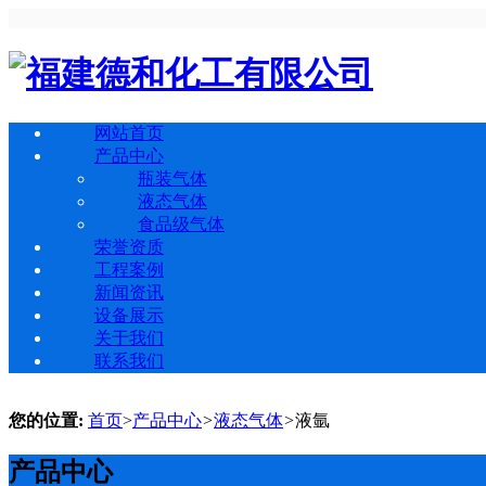
网站首页
产品中心
瓶装气体
液态气体
食品级气体
荣誉资质
工程案例
新闻资讯
设备展示
关于我们
联系我们
您的位置:
首页
>
产品中心
>
液态气体
>
液氩
产品中心