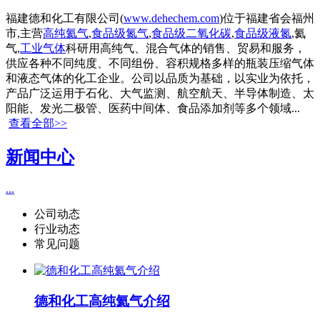
福建德和化工有限公司(
www.dehechem.com
)位于福建省会福州
市,主营
高纯氦气
,
食品级氮气
,
食品级二氧化碳
,
食品级液氮
,氦
气,
工业气体
科研用高纯气、混合气体的销售、贸易和服务，
供应各种不同纯度、不同组份、容积规格多样的瓶装压缩气体
和液态气体的化工企业。公司以品质为基础，以实业为依托，
产品广泛运用于石化、大气监测、航空航天、半导体制造、太
阳能、发光二极管、医药中间体、食品添加剂等多个领域...
查看全部>>
新闻中心
...
公司动态
行业动态
常见问题
德和化工高纯氦气介绍