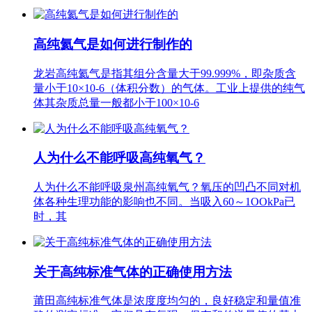
高纯氦气是如何进行制作的
龙岩高纯氦气是指其组分含量大于99.999%，即杂质含
量小于10×10-6（体积分数）的气体。工业上提供的纯气
体其杂质总量一般都小于100×10-6
人为什么不能呼吸高纯氧气？
人为什么不能呼吸泉州高纯氧气？氧压的凹凸不同对机
体各种生理功能的影响也不同。当吸入60～1OOkPa已
时，其
关于高纯标准气体的正确使用方法
莆田高纯标准气体是浓度度均匀的，良好稳定和量值准