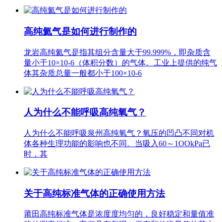
高纯氦气是如何进行制作的
龙岩高纯氦气是指其组分含量大于99.999%，即杂质含
量小于10×10-6（体积分数）的气体。工业上提供的纯气
体其杂质总量一般都小于100×10-6
人为什么不能呼吸高纯氧气？
人为什么不能呼吸泉州高纯氧气？氧压的凹凸不同对机
体各种生理功能的影响也不同。当吸入60～1OOkPa已
时，其
关于高纯标准气体的正确使用方法
莆田高纯标准气体是浓度度均匀的，良好稳定和量值准