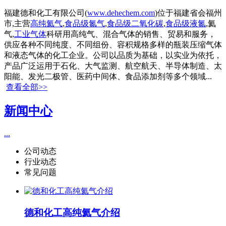
福建德和化工有限公司(
www.dehechem.com
)位于福建省会福州
市,主营
高纯氦气
,
食品级氮气
,
食品级二氧化碳
,
食品级液氮
,氦
气,
工业气体
科研用高纯气、混合气体的销售、贸易和服务，
供应各种不同纯度、不同组份、容积规格多样的瓶装压缩气体
和液态气体的化工企业。公司以品质为基础，以实业为依托，
产品广泛运用于石化、大气监测、航空航天、半导体制造、太
阳能、发光二极管、医药中间体、食品添加剂等多个领域...
查看全部>>
新闻中心
...
公司动态
行业动态
常见问题
德和化工高纯氦气介绍