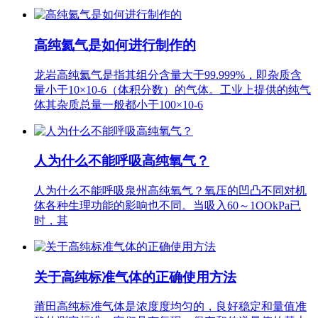
高纯氦气是如何进行制作的
龙岩高纯氦气是指其组分含量大于99.999%，即杂质含
量小于10×10-6（体积分数）的气体。工业上提供的纯气
体其杂质总量一般都小于100×10-6
人为什么不能呼吸高纯氧气？
人为什么不能呼吸泉州高纯氧气？氧压的凹凸不同对机
体各种生理功能的影响也不同。当吸入60～1OOkPa已
时，其
关于高纯标准气体的正确使用方法
莆田高纯标准气体是浓度度均匀的，良好稳定和量值准