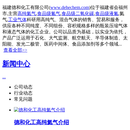
福建德和化工有限公司(
www.dehechem.com
)位于福建省会福州
市,主营
高纯氦气
,
食品级氮气
,
食品级二氧化碳
,
食品级液氮
,氦
气,
工业气体
科研用高纯气、混合气体的销售、贸易和服务，
供应各种不同纯度、不同组份、容积规格多样的瓶装压缩气体
和液态气体的化工企业。公司以品质为基础，以实业为依托，
产品广泛运用于石化、大气监测、航空航天、半导体制造、太
阳能、发光二极管、医药中间体、食品添加剂等多个领域...
查看全部>>
新闻中心
...
公司动态
行业动态
常见问题
德和化工高纯氦气介绍