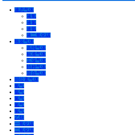
液态气体
液氧
液氮
液氩
液二氧化碳
瓶装气体
高纯气体
标准气体
工业气体
特种气体
混合气体
同位素气体
氧气
氩气
氮气
氦气
氢气
乙炔
一氧化碳
二氧化碳